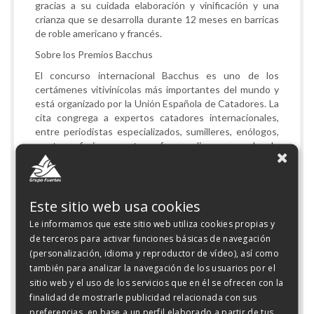
gracias a su cuidada elaboración y vinificación y una
crianza que se desarrolla durante 12 meses en barricas
de roble americano y francés.
Sobre los Premios Bacchus
El concurso internacional Bacchus es uno de los
certámenes vitivinícolas más importantes del mundo y
está organizado por la Unión Española de Catadores. La
cita congrega a expertos catadores internacionales,
entre periodistas especializados, sumilleres, enólogos,
masters of wine y masters of sommelier, encargados de
evaluar y reconocer la calidad de los vinos.
Bacchus es el único concurso internacional de vinos en
España que pertenece a VINOFED, la federación que
Este sitio web usa cookies
integra a los más reputados concursos a nivel mundial.
Además de estar reconocido por la Organización
Le informamos que este sitio web utiliza cookies propias y
Internacional de la Viña y el Vino (OIV) y el Ministerio
de terceros para activar funciones básicas de navegación
de Agricultura, Alimentación y Medio Ambiente
(personalización, idioma y reproductor de vídeo), así como
(MAGRAMA) de España. Tres organismos de prestigio
también para analizar la navegación de los usuarios por el
que confirman a Bacchus como referente mundial.
sitio web y el uso de los servicios que en él se ofrecen con la
finalidad de mostrarle publicidad relacionada con sus
Los continuos reconocimientos conseguidos por los
preferencias, en base a un perfil elaborado a partir de tus
productos de Bodegas Luzón corroboran el esfuerzo