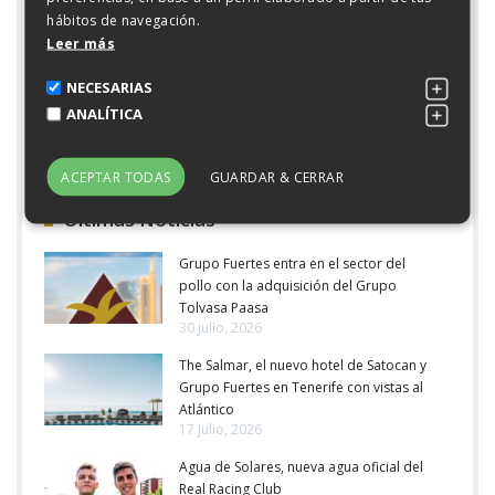
hábitos de navegación.
realizado por la empresa para conquistar el gusto de los
Leer más
consumidores. Esta compañía es una de las mayores
productoras de vino de la Denominación de Origen
NECESARIAS
Protegida (DOP) Jumilla y sus vinos se están
posicionando en el mercado por su esmerada
ANALÍTICA
elaboración.
ACEPTAR TODAS
GUARDAR & CERRAR
Últimas Noticias
Grupo Fuertes entra en el sector del
pollo con la adquisición del Grupo
Tolvasa Paasa
30 julio, 2026
The Salmar, el nuevo hotel de Satocan y
Grupo Fuertes en Tenerife con vistas al
Atlántico
17 julio, 2026
Agua de Solares, nueva agua oficial del
Real Racing Club