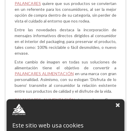
PALANCARES
quiere que sus productos se conviertan
en un referente para los consumidores, al ser la mejor
opción de compra dentro de su categoría, sin perder de
vista el cuidado al entorno que nos rodea.
Entre las novedades destaca la incorporación de
mensajes informativos directos dirigidos al consumidor
en el interior del packaging, para preservar el producto,
tales como: 100% reciclable o fácil desmoldeo, o nuevo
envase.
Este cambio de imagen en todas sus soluciones de
alimentación tiene el objetivo de convertir a
PALANCARES ALIMENTACIÓN
en una marca con gran
personalidad. Asimismo, con su eslogan ‘Disfruta de lo
bueno’ transmite al consumidor la relación existente
entre sus productos de calidad y el disfrute de la vida.
PALANCARES ALIMENTACIÓN
, integrada en Grupo
Fuertes, se dedica a la elaboración de quesos y
productos lácteos. Su tradición artesana le permite
producir una magnífica colección de quesos curados,
tiernos o frescos y con Denominación de Origen
Este sitio web usa cookies
certificada, como Murcia al Vino y Queso de Murcia