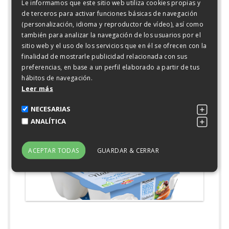
Le informamos que este sitio web utiliza cookies propias y
Curado.
de terceros para activar funciones básicas de navegación
Esta empresa tiene en cuenta que la fórmula más
(personalización, idioma y reproductor de vídeo), así como
efectiva para elaborar productos de alta calidad, es la
también para analizar la navegación de los usuarios por el
innovación y el saber hacer. Así, cada día trabaja con
sitio web y el uso de los servicios que en él se ofrecen con la
orgullo e ilusión para conseguir que sus productos sean
finalidad de mostrarle publicidad relacionada con sus
un referente para los consumidores. Además, cuenta
preferencias, en base a un perfil elaborado a partir de tus
con las certificaciones de BRC e IFS como respaldo a
hábitos de navegación.
ese trabajo exigente que practican.
Leer más
GALERÍA
NECESARIAS
ANALÍTICA
)">
ACEPTAR TODAS
GUARDAR & CERRAR