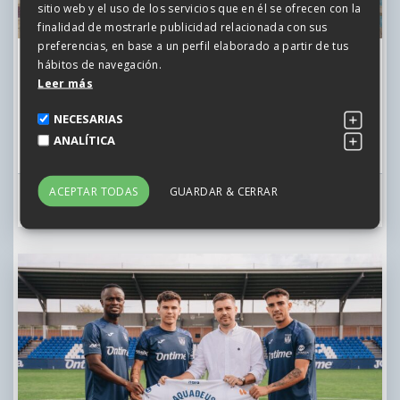
sitio web y el uso de los servicios que en él se ofrecen con la
finalidad de mostrarle publicidad relacionada con sus
preferencias, en base a un perfil elaborado a partir de tus
hábitos de navegación.
Grupo Fuertes recibe el Premio Cegos a las Mejores
Prácticas de RRHH por su proyecto LAB19
Leer más
NECESARIAS
ANALÍTICA
6/11/2025
ACEPTAR TODAS
GUARDAR & CERRAR
VER MÁS