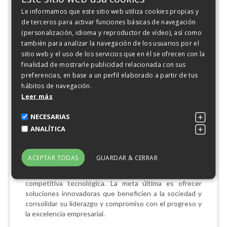
El espíritu innovador e inconformista de Grupo Fuertes
Le informamos que este sitio web utiliza cookies propias y
se refleja en su más reciente proyecto, enfocado en la
de terceros para activar funciones básicas de navegación
identificación de oportunidades para la
(personalización, idioma y reproductor de vídeo), así como
hiperautomatización y la exploración de las ventajas
también para analizar la navegación de los usuarios por el
adicionales que puede ofrecer la IA generativa.
sitio web y el uso de los servicios que en él se ofrecen con la
finalidad de mostrarle publicidad relacionada con sus
Durante la primera parte de 2024, la organización llevó a
preferencias, en base a un perfil elaborado a partir de tus
cabo un exhaustivo análisis de 30 áreas de negocio y un
hábitos de navegación.
total de 180 procesos en ElPozo Alimentación y los
Leer más
servicios corporativos de Grupo Fuertes. Tras este
estudio, identificaron una serie de iniciativas que se
NECESARIAS
priorizaron según tres criterios principales: la creación
de valor, el coste de implementación y retorno de la
ANALÍTICA
inversión (ROI), y la velocidad de ejecución.
Con este proyecto, Grupo Fuertes no solo pretende
ACEPTAR TODAS
GUARDAR & CERRAR
seguir avanzando en la mejora continua de sus
procesos, sino también mantener su ventaja
competitiva tecnológica. La meta última es ofrecer
soluciones innovadoras que beneficien a la sociedad y
consolidar su liderazgo y compromiso con el progreso y
la excelencia empresarial.