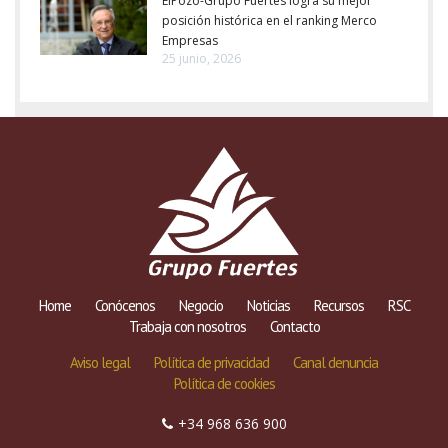
ElPozo-Grupo Fuertes logra su mejor
posición histórica en el ranking Merco
Empresas
25 junio, 2026
Home
Conócenos
Negocio
Noticias
Recursos
RSC
Trabaja con nosotros
Contacto
Aviso legal
Política de privacidad
Canal denuncia
Política de cookies
+34 968 636 900