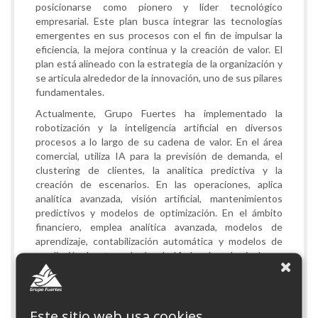
posicionarse como pionero y líder tecnológico
empresarial. Este plan busca integrar las tecnologías
emergentes en sus procesos con el fin de impulsar la
eficiencia, la mejora continua y la creación de valor. El
plan está alineado con la estrategia de la organización y
se articula alrededor de la innovación, uno de sus pilares
fundamentales.
Actualmente, Grupo Fuertes ha implementado la
robotización y la inteligencia artificial en diversos
procesos a lo largo de su cadena de valor. En el área
comercial, utiliza IA para la previsión de demanda, el
clustering de clientes, la analítica predictiva y la
creación de escenarios. En las operaciones, aplica
analítica avanzada, visión artificial, mantenimientos
predictivos y modelos de optimización. En el ámbito
financiero, emplea analítica avanzada, modelos de
aprendizaje, contabilización automática y modelos de
predicción. Las tecnologías de IA desplegadas incluyen
Machine Learning, redes neuronales, Deep Learning,
interpretación de documentos (OCR), reconocimiento
de imágenes, visión artificial, robótica y agentes
inteligentes.
Este sitio web usa cookies