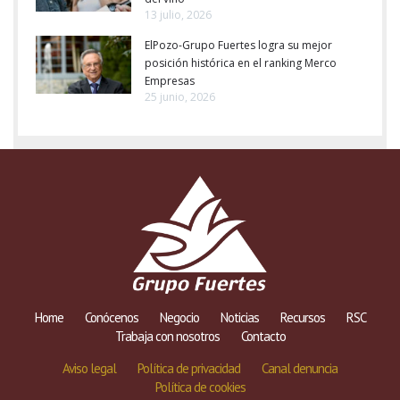
13 julio, 2026
ElPozo-Grupo Fuertes logra su mejor
posición histórica en el ranking Merco
Empresas
25 junio, 2026
Home
Conócenos
Negocio
Noticias
Recursos
RSC
Trabaja con nosotros
Contacto
Aviso legal
Política de privacidad
Canal denuncia
Política de cookies