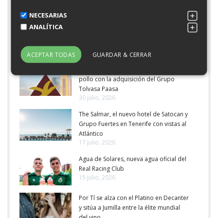
NECESARIAS
ANALÍTICA
Últimas Noticias
ACEPTAR TODAS
GUARDAR & CERRAR
Grupo Fuertes entra en el sector del
pollo con la adquisición del Grupo
Tolvasa Paasa
30 julio, 2026
The Salmar, el nuevo hotel de Satocan y
Grupo Fuertes en Tenerife con vistas al
Atlántico
17 julio, 2026
Agua de Solares, nueva agua oficial del
Real Racing Club
15 julio, 2026
Por Tí se alza con el Platino en Decanter
y sitúa a Jumilla entre la élite mundial
del vino