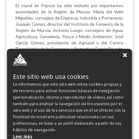
El stand de Fripozo ha sido visitado por importantes
autoridades de la Región de Murcia: María del Valle
Miguélez, consejera de Empresa, Industria y Portavocía;
Joaquín Gómez, director del Instituto de Fomento de la
Región de Murcia; Antonio Luego, consejero de Agua,
Agricultura, Ganadería, Pesca y Medio Ambiente; José
García Gómez, presidente de Agrupal y del Centro
Tecnológico de la Conserva, y Remedios García Poveda,
directora general de Agricultura, Industria Alimentaria y
Cooperativismo Agrario, entre otros.
Fripozo pertenece a Grupo Fuertes, uno de los mayores
Este sitio web usa cookies
holdings empresariales de alimentación de España.
Le informamos que este sitio web utiliza cookies propias y
de terceros para activar funciones básicas de navegación
GALERÍA
(personalización, idioma y reproductor de vídeo), así como
también para analizar la navegación de los usuarios por el
)">
sitio web y el uso de los servicios que en él se ofrecen con la
finalidad de mostrarle publicidad relacionada con sus
preferencias, en base a un perfil elaborado a partir de tus
hábitos de navegación.
Leer más