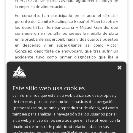
ELPOZO ALIMENTACIÓN para agradecer el apoyo de
la empresa de alimentación.
En concreto, han participado en el acto el director
gerente del Comité Paralímpico Español, Alberto Jofre y
los deportistas, Jon Santacana y Miguel Galindo, que
consiguieron en los últimos juegos la medalla de plata
en la prueba de supercombinada y dos cuartos puestos
en descenso y en supergigante, así como Víctor
González, deportista de snowboard, que tras sufrir un
accidente tuvo como primer diagnóstico que iba a
quedar tetrapléjico y tres años después ha participado
en una competición al más alto nivel.
ELPOZO ALIMENTACIÓN es una empresa socialmente
comprometida con la discapacidad, que contempla en
Este sitio web usa cookies
sus planes y estrategias de responsabilidad social
Le informamos que este sitio web utiliza cookies propias y
actuaciones dirigidas a fomentar la inserción laboral de
de terceros para activar funciones básicas de navegación
este colectivo. Asimismo, la compañía promueve el
deporte base entre los más pequeños.
(personalización, idioma y reproductor de vídeo), así como
también para analizar la navegación de los usuarios por el
sitio web y el uso de los servicios que en él se ofrecen con la
GALERÍA
finalidad de mostrarle publicidad relacionada con sus
preferencias, en base a un perfil elaborado a partir de tus