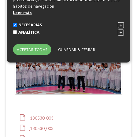
)">
hábitos de navegación.
Leer más
NECESARIAS
ANALÍTICA
ACEPTAR TODAS
GUARDAR & CERRAR
)">
180530_003
180530_003