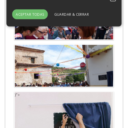
)">
ACEPTAR TODAS
GUARDAR & CERRAR
)">
)">