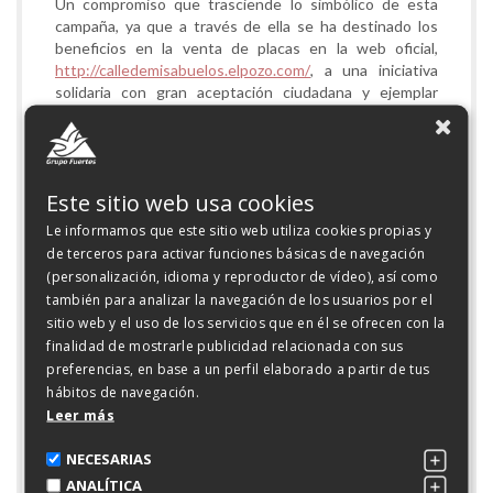
Un compromiso que trasciende lo simbólico de esta
campaña, ya que a través de ella se ha destinado los
beneficios en la venta de placas en la web oficial,
http://calledemisabuelos.elpozo.com/
, a una iniciativa
solidaria con gran aceptación ciudadana y ejemplar
trabajo por la comunidad como Cáritas.
Este sitio web usa cookies
Le informamos que este sitio web utiliza cookies propias y
de terceros para activar funciones básicas de navegación
GALERÍA
(personalización, idioma y reproductor de vídeo), así como
también para analizar la navegación de los usuarios por el
)">
sitio web y el uso de los servicios que en él se ofrecen con la
finalidad de mostrarle publicidad relacionada con sus
preferencias, en base a un perfil elaborado a partir de tus
hábitos de navegación.
Leer más
NECESARIAS
ANALÍTICA