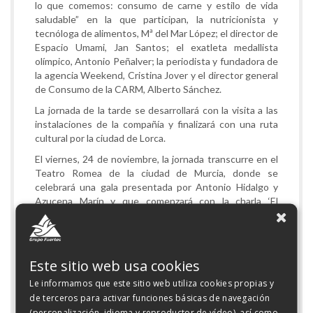
lo que comemos: consumo de carne y estilo de vida
saludable” en la que participan, la nutricionista y
tecnóloga de alimentos, Mª del Mar López; el director de
Espacio Umami, Jan Santos; el exatleta medallista
olímpico, Antonio Peñalver; la periodista y fundadora de
la agencia Weekend, Cristina Jover y el director general
de Consumo de la CARM, Alberto Sánchez.
La jornada de la tarde se desarrollará con la visita a las
instalaciones de la compañía y finalizará con una ruta
cultural por la ciudad de Lorca.
El viernes, 24 de noviembre, la jornada transcurre en el
Teatro Romea de la ciudad de Murcia, donde se
celebrará una gala presentada por Antonio Hidalgo y
Azucena Marín y que comenzará con la charla ‘El
bienestar comienza en casa’ a cargo de Margarita
Álvarez, la CEO de Working for Hapiness, y autora del
libro “Deconstruyendo la felicidad”.
Este sitio web usa cookies
Las actividades continuarán con la mesa redonda:
’Gestionando lo importante’ en la que participan la
Le informamos que este sitio web utiliza cookies propias y
directora general de Mujer y Prevención de Violencia de
de terceros para activar funciones básicas de navegación
Género de la CARM, Ana Belén Martínez; Josefina
(personalización, idioma y reproductor de vídeo), así como