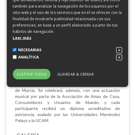
García, rectora de la Universidad Católica San Antonio
también para analizar la navegación de los usuarios por el
(UCAM); Cristina García, Directora de Política Social del
sitio web y el uso de los servicios que en él se ofrecen con la
Ayuntamiento de Murcia; Djamil Tony Kahale Carrillo,
finalidad de mostrarle publicidad relacionada con sus
catedrático de Derecho del Trabajo y de la Seguridad
preferencias, en base a un perfil elaborado a partir de tus
Social de la Universidad Politécnica de Cartagena
hábitos de navegación.
(UPCT) y director académico de la Universidad
Leer más
Internacional Menéndez Pelayo en Cartagena, y
Margarita Álvarez, ponente de la charla inaugural de la
NECESARIAS
jornada.
ANALÍTICA
La junta directiva de Iberconsumo presentará su
Confederación Nacional. La jornada continuará con el
visionado del documental ‘Hasta la orilla: Amas de casa,
ACEPTAR TODAS
GUARDAR & CERRAR
pilares del bienestar’, conmemorativo del 60 Aniversario
del movimiento asociativo de amas de casa en la Región
de Murcia. Se celebrará, además, con una actuación
musical por parte de la Asociación de Amas de Casa,
Consumidores y Usuarios de Abarán, y cada
participante recibirá un diploma acreditativo de
asistencia, avalado por las Universidades Menéndez
Pelayo y la UCAM.