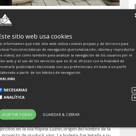
ta sus nuevos vinos
gato a sus raíces
Este sitio web usa cookies
e informamos que este sitio web utiliza cookies propias y de terceros para
ctivar funciones básicas de navegación (personalización, idioma y reproductor
e vídeo), así como también para analizar la navegación de los usuarios por el
itio web y el uso de los servicios que en él se ofrecen con la finalidad de
por variedades que amplían la diversidad vegetal y
ostrarle publicidad relacionada con sus preferencias, en base a un perfil
la bodega
laborado a partir de tus hábitos de navegación.
ante historia
Leer más
uevos vinos ‘Origen Luzón’ elaborados como un alegato
NECESARIAS
vo de convertirlos en referentes. Su enólogo, Vicente
ANALÍTICA
uvas Garnacha Tintorera y la Syrah, ampliando así la
ental del entorno de la bodega, perteneciente a la
 (DOP).
ACEPTAR TODAS
GUARDAR & CERRAR
a su pasado: un proyecto de José Molina que durante
rcitos en la isla filipina Luzón, origen del nombre de la
el proyecto de producir vino. La bodega fue legada a su