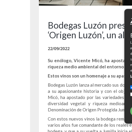
Bodegas Luzón presen
‘Origen Luzón’, un ale
L
a
22/09/2022
d
s
Su enólogo, Vicente Micó, ha apostado 
m
riqueza medio ambiental del entorno de 
e
Estos vinos son un homenaje a su apasion
Bodegas Luzón lanza al mercado sus dos n
a su apasionante historia y con el objeti
Micó, ha apostado por las variedades de 
diversidad vegetal y riqueza medioambi
Denominación de Origen Protegida Jumilla
Con estos nuevos vinos la bodega rememor
varios años fue comandante de los reales ejé
bodega, y que a su vuelta a Jumilla inicia 