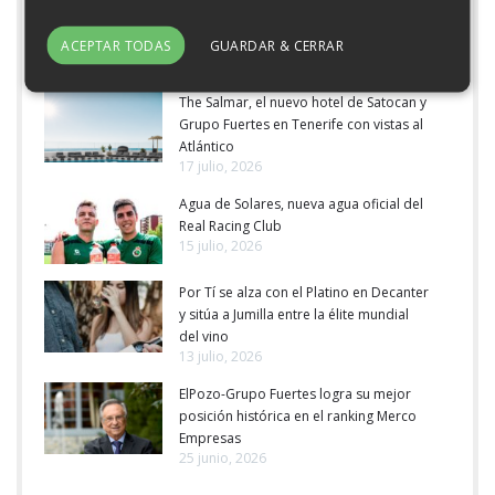
Grupo Fuertes entra en el sector del
pollo con la adquisición del Grupo
Tolvasa Paasa
ACEPTAR TODAS
GUARDAR & CERRAR
30 julio, 2026
The Salmar, el nuevo hotel de Satocan y
Grupo Fuertes en Tenerife con vistas al
Atlántico
17 julio, 2026
Agua de Solares, nueva agua oficial del
Real Racing Club
15 julio, 2026
Por Tí se alza con el Platino en Decanter
y sitúa a Jumilla entre la élite mundial
del vino
13 julio, 2026
ElPozo-Grupo Fuertes logra su mejor
posición histórica en el ranking Merco
Empresas
25 junio, 2026