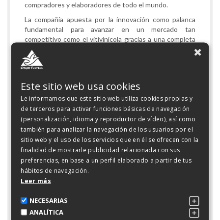
compradores y elaboradores de todo el mundo.
La compañía apuesta por la innovación como palanca
fundamental para avanzar en un mercado tan
competitivo como el vitivinícola gracias a una completa
gama de vinos adaptados a los distintos canales de
comercialización y reconocidos internacionalmente por
su relación calidad precio.
Bodegas Luzón es una compañía moderna y diferente,
Este sitio web usa cookies
llena de energía que fusiona lo mejor de su pasado con
Le informamos que este sitio web utiliza cookies propias y
su carácter innovador para elaborar vinos con una
de terceros para activar funciones básicas de navegación
personalidad muy marcada. Es una de las bodegas de
(personalización, idioma y reproductor de vídeo), así como
mayor relevancia de la Denominación de Origen
también para analizar la navegación de los usuarios por el
Protegida (DOP) Jumilla, que gestiona más de 1.200
sitio web y el uso de los servicios que en él se ofrecen con la
hectáreas de viñedos para obtener las mejores uvas
finalidad de mostrarle publicidad relacionada con sus
con las que se elaboran vinos agradables, afrutados y
preferencias, en base a un perfil elaborado a partir de tus
fáciles de beber.
hábitos de navegación.
Leer más
Últimas Noticias
NECESARIAS
ANALÍTICA